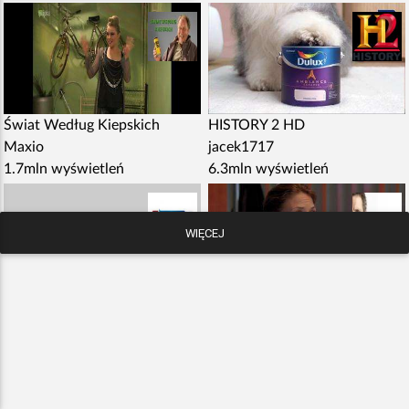
Świat Według Kiepskich
HISTORY 2 HD
Maxio
jacek1717
1.7mln wyświetleń
6.3mln wyświetleń
WIĘCEJ
WYDARZENIA 24 HD
DR HOUSE - 8 SEZONÓW
zoomtvtv
czesiu350
912.5tys wyświetleń
783.8tys wyświetleń