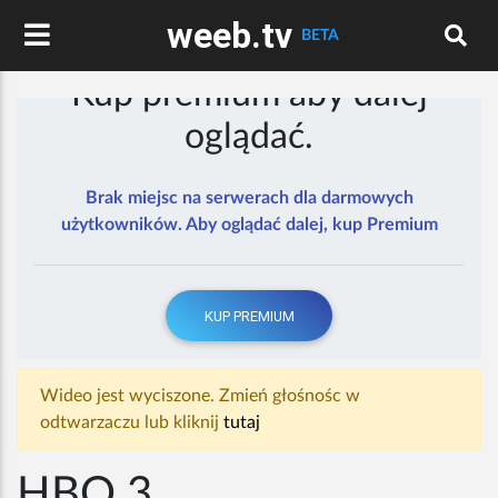
weeb.tv
BETA
Kup premium aby dalej
oglądać.
Brak miejsc na serwerach dla darmowych
użytkowników. Aby oglądać dalej, kup Premium
KUP PREMIUM
Wideo jest wyciszone. Zmień głośnośc w
odtwarzaczu lub kliknij
tutaj
HBO 3